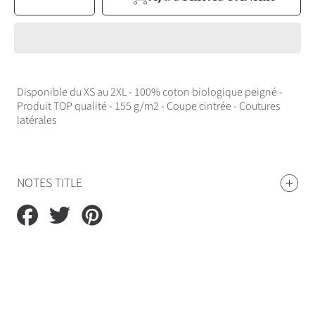
la
la
QUANTITÉ
quantité
quantité
pour
pour
T-
T-
shirt
shirt
Femme
Femme
Chez
Chez
Loulou
Loulou
Originals
Originals
Disponible du XS au 2XL - 100% coton biologique peigné -
Produit TOP qualité - 155 g/m2 - Coupe cintrée - Coutures
latérales
NOTES TITLE
Partager
Tweeter
Épingler
sur
sur
sur
Facebook
Twitter
Pinterest