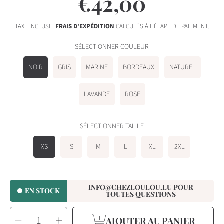
€42,00
Prix
habituel
TAXE INCLUSE.
FRAIS D'EXPÉDITION
CALCULÉS À L'ÉTAPE DE PAIEMENT.
SÉLECTIONNER COULEUR
NOIR
GRIS
MARINE
BORDEAUX
NATUREL
LAVANDE
ROSE
SÉLECTIONNER TAILLE
XS
S
M
L
XL
2XL
INFO@CHEZLOULOU.LU POUR
EN STOCK
TOUTES QUESTIONS
SÉLECTIONNEZ
Diminuer
Augmenter
LA
AJOUTER AU PANIER